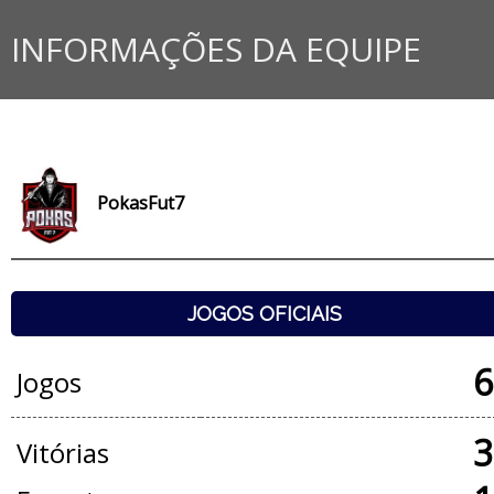
INFORMAÇÕES DA EQUIPE
PokasFut7
JOGOS OFICIAIS
6
Jogos
3
Vitórias