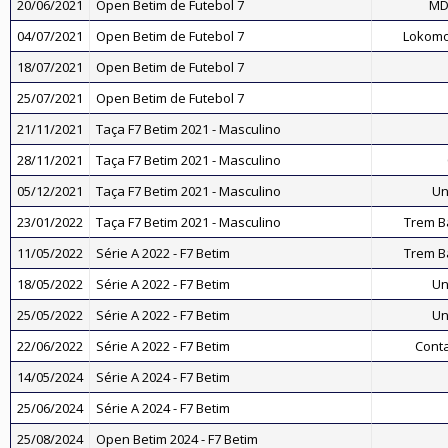
20/06/2021
Open Betim de Futebol 7
MD
04/07/2021
Open Betim de Futebol 7
Lokomot
18/07/2021
Open Betim de Futebol 7
25/07/2021
Open Betim de Futebol 7
21/11/2021
Taça F7 Betim 2021 - Masculino
28/11/2021
Taça F7 Betim 2021 - Masculino
05/12/2021
Taça F7 Betim 2021 - Masculino
Un
23/01/2022
Taça F7 Betim 2021 - Masculino
Trem B
11/05/2022
Série A 2022 - F7 Betim
Trem B
18/05/2022
Série A 2022 - F7 Betim
Un
25/05/2022
Série A 2022 - F7 Betim
Un
22/06/2022
Série A 2022 - F7 Betim
Conta
14/05/2024
Série A 2024 - F7 Betim
25/06/2024
Série A 2024 - F7 Betim
25/08/2024
Open Betim 2024 - F7 Betim