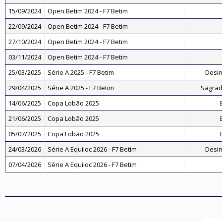
15/09/2024
Open Betim 2024 - F7 Betim
22/09/2024
Open Betim 2024 - F7 Betim
27/10/2024
Open Betim 2024 - F7 Betim
03/11/2024
Open Betim 2024 - F7 Betim
25/03/2025
Série A 2025 - F7 Betim
Desim
29/04/2025
Série A 2025 - F7 Betim
Sagrada
14/06/2025
Copa Lobão 2025
21/06/2025
Copa Lobão 2025
05/07/2025
Copa Lobão 2025
24/03/2026
Série A Equiloc 2026 - F7 Betim
Desim
07/04/2026
Série A Equiloc 2026 - F7 Betim