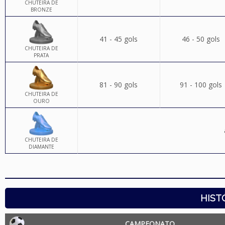
CHUTEIRA DE
BRONZE
41 - 45 gols
46 - 50 gols
CHUTEIRA DE
PRATA
81 - 90 gols
91 - 100 gols
CHUTEIRA DE
OURO
CHUTEIRA DE
DIAMANTE
HIST
CAMPEONATO