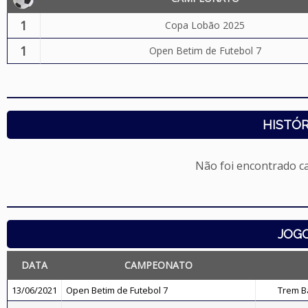
1
Copa Lobão 2025
1
Open Betim de Futebol 7
HISTÓR
Não foi encontrado c
JOG
DATA
CAMPEONATO
13/06/2021
Open Betim de Futebol 7
Trem B