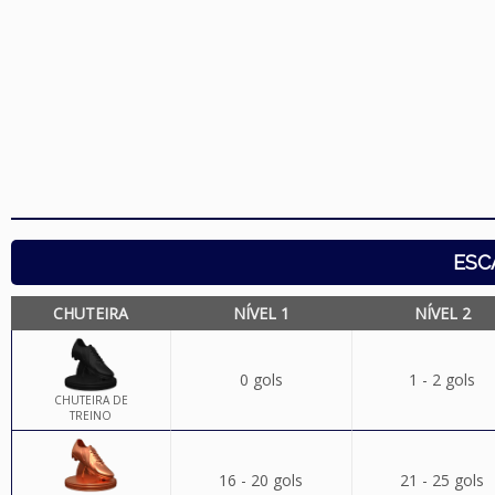
ESC
CHUTEIRA
NÍVEL 1
NÍVEL 2
0 gols
1 - 2 gols
CHUTEIRA DE
TREINO
16 - 20 gols
21 - 25 gols