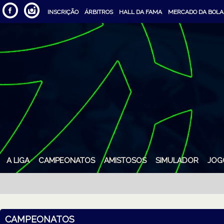
INSCRIÇÃO
ÁRBITROS
HALL DA FAMA
MERCADO DA BOLA
A LIGA
CAMPEONATOS
AMISTOSOS
SIMULADOR
JOG
CAMPEONATOS