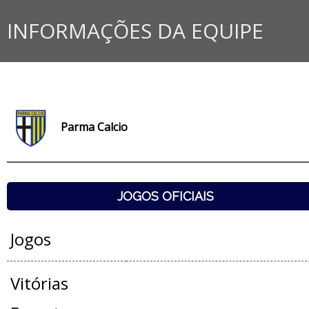
INFORMAÇÕES DA EQUIPE
Parma Calcio
JOGOS OFICIAIS
Jogos
Vitórias