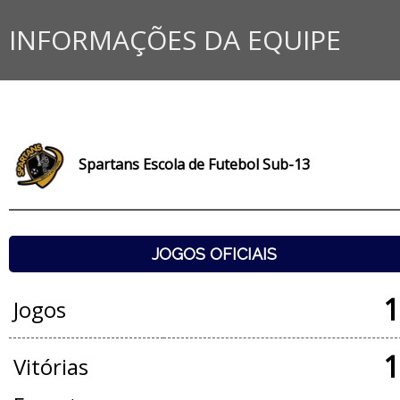
INFORMAÇÕES DA EQUIPE
Spartans Escola de Futebol Sub-13
JOGOS OFICIAIS
1
Jogos
1
Vitórias