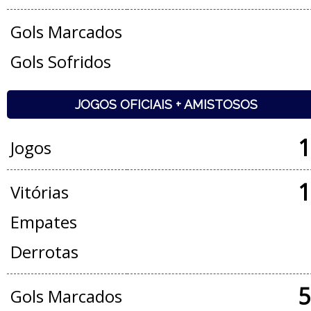
Gols Marcados
Gols Sofridos
JOGOS OFICIAIS + AMISTOSOS
1
Jogos
1
Vitórias
Empates
Derrotas
5
Gols Marcados