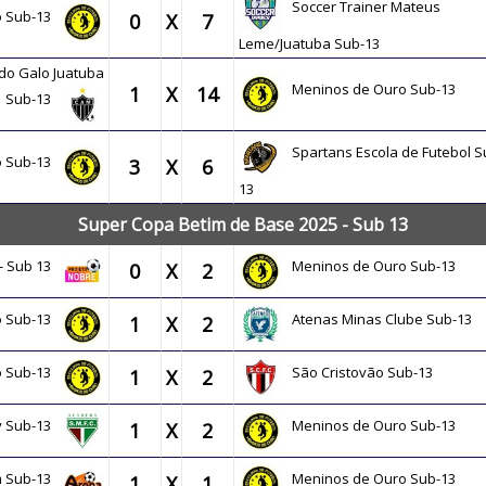
Soccer Trainer Mateus
o Sub-13
0
X
7
Leme/Juatuba Sub-13
do Galo Juatuba
Meninos de Ouro Sub-13
1
X
14
Sub-13
Spartans Escola de Futebol S
o Sub-13
3
X
6
13
Super Copa Betim de Base 2025 - Sub 13
 - Sub 13
Meninos de Ouro Sub-13
0
X
2
o Sub-13
Atenas Minas Clube Sub-13
1
X
2
o Sub-13
São Cristovão Sub-13
1
X
2
y Sub-13
Meninos de Ouro Sub-13
1
X
2
m Sub-13
Meninos de Ouro Sub-13
1
X
1