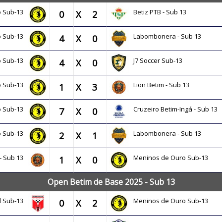
o Sub-13
Betiz PTB - Sub 13
0
X
2
o Sub-13
Labombonera - Sub 13
4
X
0
o Sub-13
J7 Soccer Sub-13
4
X
0
o Sub-13
Lion Betim - Sub 13
1
X
3
o Sub-13
Cruzeiro Betim-Ingá - Sub 13
7
X
0
o Sub-13
Labombonera - Sub 13
2
X
1
 - Sub 13
Meninos de Ouro Sub-13
1
X
0
Open Betim de Base 2025 - Sub 13
ol Sub-13
Meninos de Ouro Sub-13
0
X
2