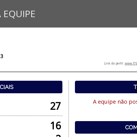
 EQUIPE
13
Link do perfil:
www.f7b
CIAIS
T
A equipe não pos
27
16
COM