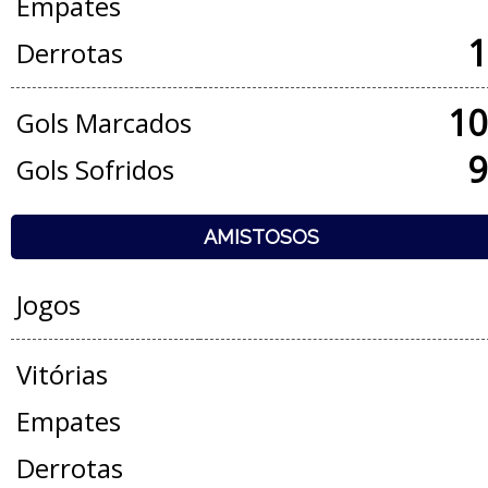
Empates
1
Derrotas
10
Gols Marcados
9
Gols Sofridos
AMISTOSOS
Jogos
Vitórias
Empates
Derrotas