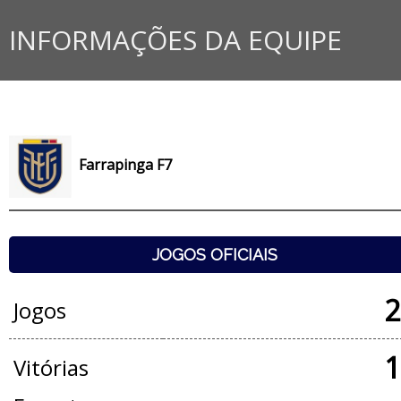
INFORMAÇÕES DA EQUIPE
Farrapinga F7
JOGOS OFICIAIS
2
Jogos
1
Vitórias