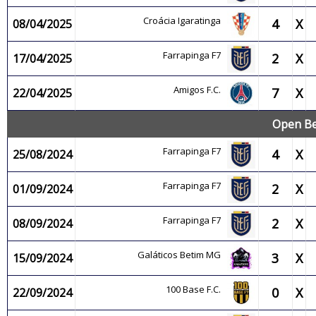
Croácia Igaratinga
4
X
08/04/2025
Farrapinga F7
2
X
17/04/2025
Amigos F.C.
7
X
22/04/2025
Open Be
Farrapinga F7
4
X
25/08/2024
Farrapinga F7
2
X
01/09/2024
Farrapinga F7
2
X
08/09/2024
Galáticos Betim MG
3
X
15/09/2024
100 Base F.C.
0
X
22/09/2024