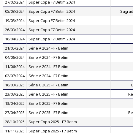
27/02/2024
Super Copa F7 Betim 2024
05/03/2024
Super Copa F7 Betim 2024
Sagrada
19/03/2024
Super Copa F7 Betim 2024
26/03/2024
Super Copa F7 Betim 2024
16/04/2024
Super Copa F7 Betim 2024
21/05/2024
Série A 2024 - F7 Betim
04/06/2024
Série A 2024 - F7 Betim
11/06/2024
Série A 2024 - F7 Betim
02/07/2024
Série A 2024 - F7 Betim
16/03/2025
Série C 2025 - F7 Betim
E
23/03/2025
Série C 2025 - F7 Betim
Re
13/04/2025
Série C 2025 - F7 Betim
27/04/2025
Série C 2025 - F7 Betim
Re
28/10/2025
Super Copa 2025 - F7 Betim
11/11/2025
Super Copa 2025 - F7 Betim