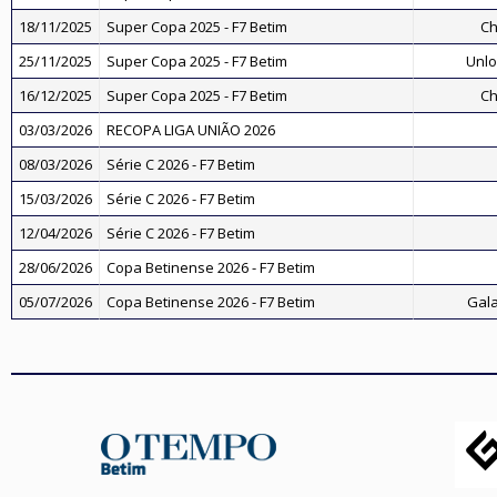
18/11/2025
Super Copa 2025 - F7 Betim
Ch
25/11/2025
Super Copa 2025 - F7 Betim
Unlo
16/12/2025
Super Copa 2025 - F7 Betim
Ch
03/03/2026
RECOPA LIGA UNIÃO 2026
08/03/2026
Série C 2026 - F7 Betim
15/03/2026
Série C 2026 - F7 Betim
12/04/2026
Série C 2026 - F7 Betim
28/06/2026
Copa Betinense 2026 - F7 Betim
05/07/2026
Copa Betinense 2026 - F7 Betim
Gala